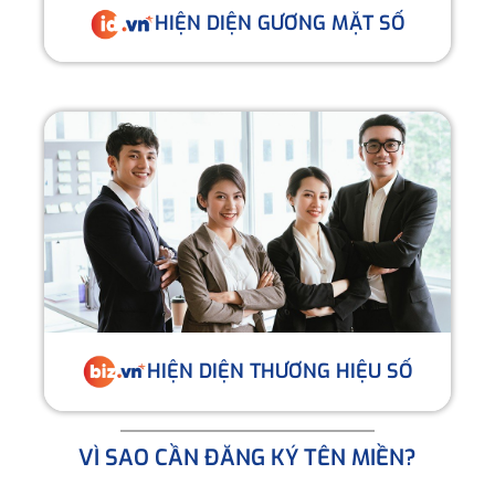
HIỆN DIỆN GƯƠNG MẶT SỐ
HIỆN DIỆN THƯƠNG HIỆU SỐ
VÌ SAO CẦN ĐĂNG KÝ TÊN MIỀN?