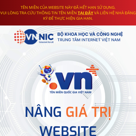
TÊN MIỀN CỦA WEBSITE NÀY ĐÃ HẾT HẠN SỬ DỤNG.
VUI LÒNG TRA CỨU THÔNG TIN TÊN MIỀN
TẠI ĐÂY
VÀ LIÊN HỆ NHÀ ĐĂNG
KÝ ĐỂ THỰC HIỆN GIA HẠN.
NÂNG
GIÁ TRỊ
WEBSITE