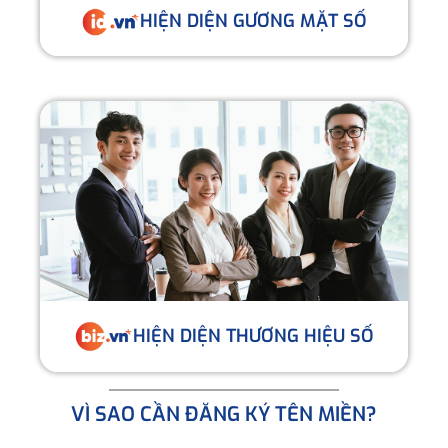
HIỆN DIỆN GƯƠNG MẶT SỐ
HIỆN DIỆN THƯƠNG HIỆU SỐ
VÌ SAO CẦN ĐĂNG KÝ TÊN MIỀN?