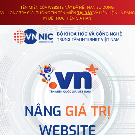
TÊN MIỀN CỦA WEBSITE NÀY ĐÃ HẾT HẠN SỬ DỤNG.
VUI LÒNG TRA CỨU THÔNG TIN TÊN MIỀN
TẠI ĐÂY
VÀ LIÊN HỆ NHÀ ĐĂNG
KÝ ĐỂ THỰC HIỆN GIA HẠN.
NÂNG
GIÁ TRỊ
WEBSITE