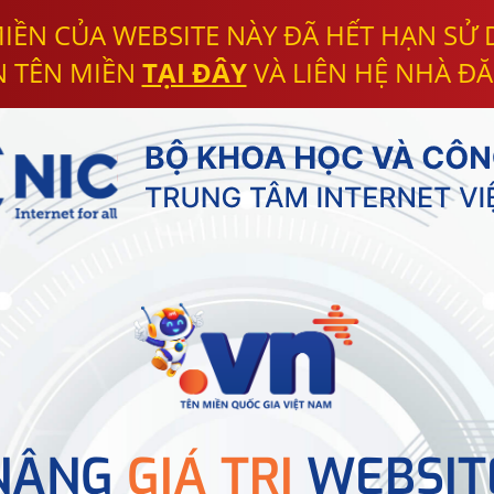
IỀN CỦA WEBSITE NÀY ĐÃ HẾT HẠN SỬ
N TÊN MIỀN
TẠI ĐÂY
VÀ LIÊN HỆ NHÀ ĐĂ
NÂNG
GIÁ TRỊ
WEBSIT