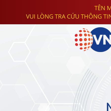
TÊN M
VUI LÒNG TRA CỨU THÔNG TI