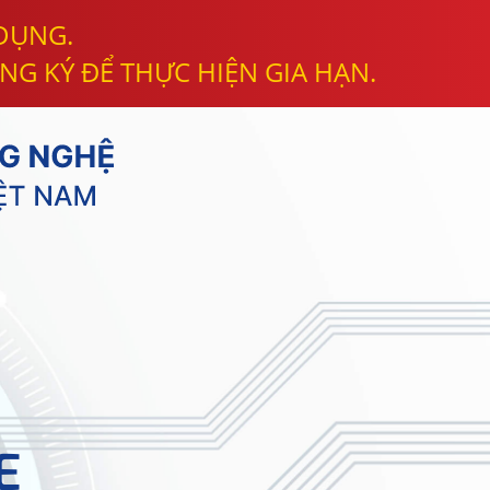
 DỤNG.
NG KÝ ĐỂ THỰC HIỆN GIA HẠN.
E