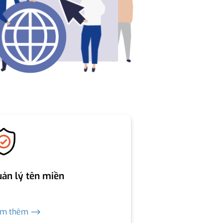
ản lý tên miền
em thêm ⟶