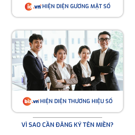
HIỆN DIỆN GƯƠNG MẶT SỐ
HIỆN DIỆN THƯƠNG HIỆU SỐ
VÌ SAO CẦN ĐĂNG KÝ TÊN MIỀN?