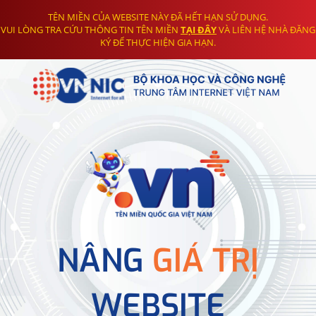
TÊN MIỀN CỦA WEBSITE NÀY ĐÃ HẾT HẠN SỬ DỤNG.
VUI LÒNG TRA CỨU THÔNG TIN TÊN MIỀN
TẠI ĐÂY
VÀ LIÊN HỆ NHÀ ĐĂNG
KÝ ĐỂ THỰC HIỆN GIA HẠN.
NÂNG
GIÁ TRỊ
WEBSITE