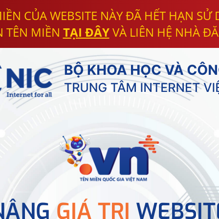
IỀN CỦA WEBSITE NÀY ĐÃ HẾT HẠN SỬ
N TÊN MIỀN
TẠI ĐÂY
VÀ LIÊN HỆ NHÀ ĐĂ
NÂNG
GIÁ TRỊ
WEBSIT