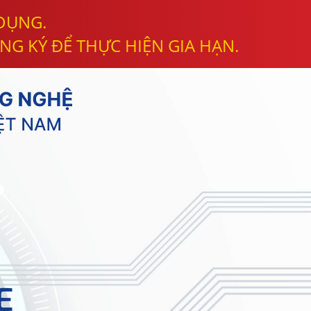
 DỤNG.
NG KÝ ĐỂ THỰC HIỆN GIA HẠN.
E