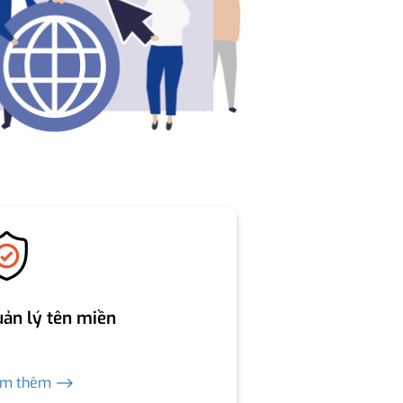
ản lý tên miền
em thêm ⟶