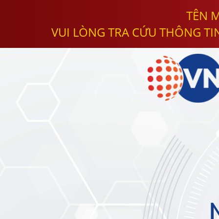
TÊN M
VUI LÒNG TRA CỨU THÔNG TI